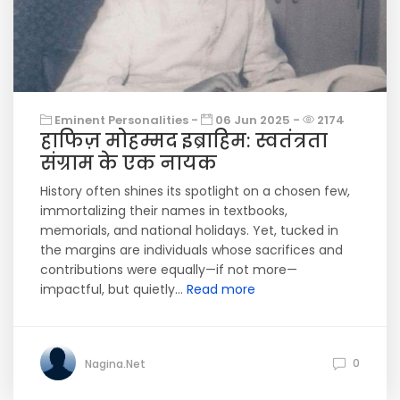
Eminent Personalities -
06 Jun 2025 -
2174
हाफिज़ मोहम्मद इब्राहिम: स्वतंत्रता
संग्राम के एक नायक
History often shines its spotlight on a chosen few,
immortalizing their names in textbooks,
memorials, and national holidays. Yet, tucked in
the margins are individuals whose sacrifices and
contributions were equally—if not more—
impactful, but quietly...
Read more
0
Nagina.Net