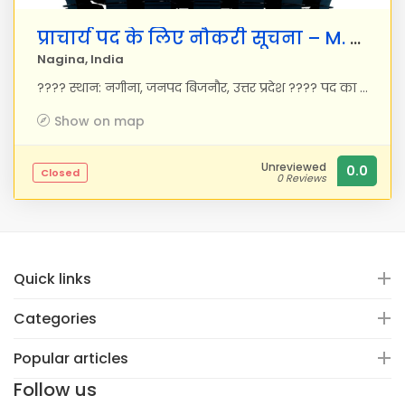
प्राचार्य पद के लिए नौकरी सूचना – M. Brain Mart Academy, नगीना
Nagina, India
???? स्थान: नगीना, जनपद बिजनौर, उत्तर प्रदेश ???? पद का प्रकार: पूर्णकालिक ???? आरंभ तिथि: तुरंत ???? पद: स्कूल प्राचार्य (नर्सरी से 8वीं कक्षा तक) हमारे बारे में: M. Brain Mart Academy एक नया स्थापित स्कूल है जो नर्सरी से 8वीं कक्षा तक की शिक्षा प्रदान करता है। हमारा उद्देश्य बच्चों को एक सुरक्षित, पोषक और शैक्षणिक रूप से समृद्ध वातावरण देना है, जिससे वे जिम्मेदार नागरिक बन सकें और भविष्य की चुनौतियों का सामना कर सकें। कार्य विवरण: हम एक योग्य, अनुभवी और प्रेरणादायक प्राचार्य की तलाश कर रहे हैं, जो हमारे शैक्षणिक और प्रशासनिक कार्यों का नेतृत्व कर सके। आदर्श उम्मीदवार में नेतृत्व क्षमता, शिक्षकों को मार्गदर्शन देने की क्षमता और बच्चों के समग्र विकास के प्रति प्रतिबद्धता होनी चाहिए। मुख्य जिम्मेदारियाँ: स्कूल के विकास हेतु रणनीतिक दिशा देना। शिक्षकों की निगरानी व मार्गदर्शन करना। शैक्षणिक पाठ्यक्रम का क्रियान्वयन और गुणवत्ता सुनिश्चित करना। अनुशासन और सुरक्षा सुनिश्चित करना। अभिभावकों और समुदाय से समन्वय बनाए रखना। स्कूल के प्रशासनिक कार्यों का प्रबंधन। योग्यता: शिक्षा में मास्टर डिग्री अथवा समकक्ष। बी.एड. अनिवार्य। शैक्षणिक नेतृत्व या वरिष्ठ शिक्षक के रूप में न्यूनतम 5 वर्षों का अनुभव। उत्कृष्ट संवाद, नेतृत्व और सहयोग कौशल। नवाचारी शिक्षण पद्धतियों के प्रति रुचि। वेतन: अनुभव के अनुसार आकर्षक एवं वार्तालाप योग्य। ???? आवेदन कैसे करें: अपना बायोडाटा हमें
Show on map
Unreviewed
0.0
Closed
0 Reviews
Quick links
Categories
Popular articles
Follow us