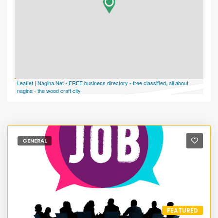
Leaflet
|
Nagina.Net - FREE business directory - free classified, all about
nagina - the wood craft city
GENERAL
FEATURED